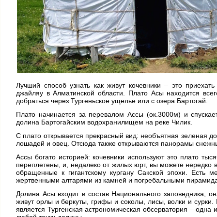
Лучший способ узнать как живут кочевники – это приехат
джайляу в Алматинской области. Плато Асы находится всег
добраться через Тургеньское ущелье или с озера Бартогай.
Плато начинается за перевалом Ассы (ок.3000м) и спускае
долина Бартогайским водохранилищем на реке Чилик.
С плато открывается прекрасный вид: необъятная зеленая до
лошадей и овец. Отсюда также открываются панорамы снеж
Ассы богато историей: кочевники используют это плато тыся
переплетены, и, недалеко от жилых юрт, вы можете нередко 
обращенные к гигантскому кургану Сакской эпохи. Есть м
жертвенными алтарями из камней и погребальными пирамидам
Долина Асы входит в состав Национального заповедника, о
живут орлы и беркуты, грифы и соколы, лисы, волки и сурки
является Тургенская астрономическая обсерватория – одна и