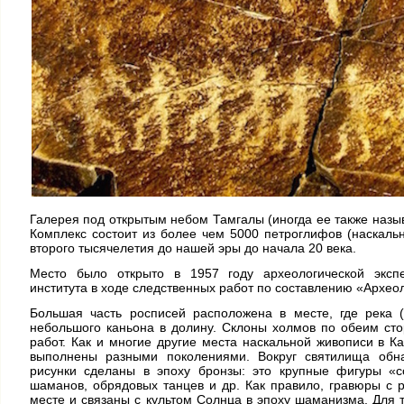
Галерея под открытым небом Тамгалы (иногда ее также назы
Комплекс состоит из более чем 5000 петроглифов (наскаль
второго тысячелетия до нашей эры до начала 20 века.
Место было открыто в 1957 году археологической экспед
института в ходе следственных работ по составлению «Археол
Большая часть росписей расположена в месте, где река 
небольшого каньона в долину. Склоны холмов по обеим ст
работ. Как и многие другие места наскальной живописи в 
выполнены разными поколениями. Вокруг святилища обн
рисунки сделаны в эпоху бронзы: это крупные фигуры «
шаманов, обрядовых танцев и др. Как правило, гравюры с
месте и связаны с культом Солнца в эпоху шаманизма. Для 