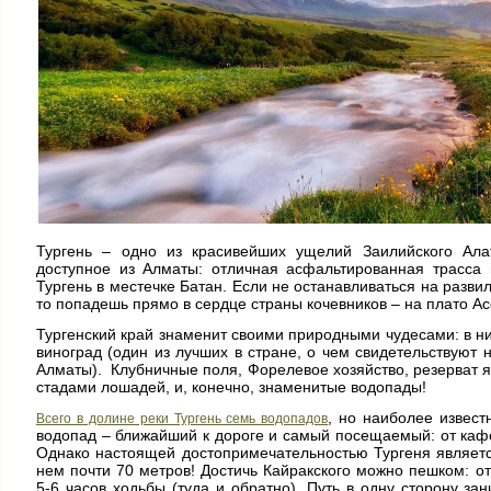
Тургень – одно из красивейших ущелий Заилийского Алат
доступное из Алматы: отличная асфальтированная трасса 
Тургень в местечке Батан. Если не останавливаться на развил
то попадешь прямо в сердце страны кочевников – на плато 
Тургенский край знаменит своими природными чудесами: в н
виноград (один из лучших в стране, о чем свидетельствуют
Алматы). Клубничные поля, Форелевое хозяйство, резерват 
стадами лошадей, и, конечно, знаменитые водопады!
, но наиболее извест
Всего в долине реки Тургень семь водопадов
водопад – ближайший к дороге и самый посещаемый: от кафе
Однако настоящей достопримечательностью Тургеня являетс
нем почти 70 метров! Достичь Кайракского можно пешком: от
5-6 часов ходьбы (туда и обратно). Путь в одну сторону за