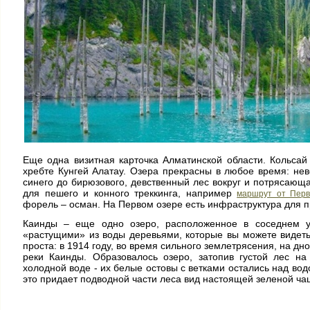
Еще одна визитная карточка Алматинской области. Кольсай
хребте Кунгей Алатау. Озера прекрасны в любое время: не
синего до бирюзового, девственный лес вокруг и потрясающ
для пешего и конного треккинга, например
маршрут от Перв
форель – осман. На Первом озере есть инфраструктура для п
Каинды – еще одно озеро, расположенное в соседнем 
«растущими» из воды деревьями, которые вы можете видеть
проста: в 1914 году, во время сильного землетрясения, на д
реки Каинды. Образовалось озеро, затопив густой лес на
холодной воде - их белые остовы с ветками остались над вод
это придает подводной части леса вид настоящей зеленой ча