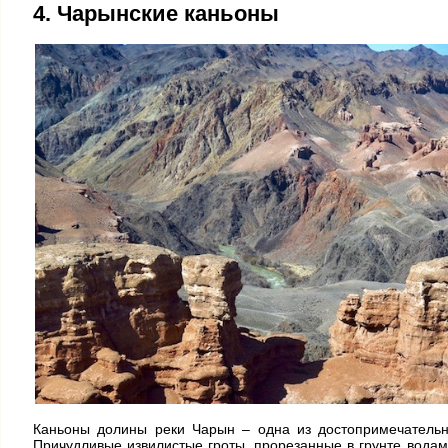
4. Чарынские каньоны
Каньоны долины реки Чарын – одна из достопримечательнос
Причудливые извилистые гроты, прорезанные в грунте вода