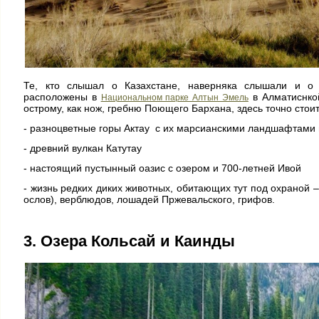
Те, кто слышал о Казахстане, наверняка слышали и о
расположены в
в Алматиснкой
Национальном парке Алтын Эмель
острому, как нож, гребню Поющего Бархана, здесь точно стои
- разноцветные горы Актау с их марсианскими ландшафтами 
- древний вулкан Катутау
- настоящий пустынный оазис с озером и 700-летней Ивой
- жизнь редких диких животных, обитающих тут под охраной –
ослов), верблюдов, лошадей Пржевальского, грифов.
3. Озера Кольсай и Каинды